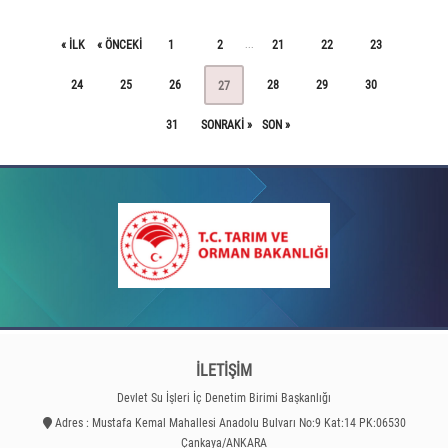
« ILK
« ÖNCEKI
1
2
21
22
23
...
24
25
26
28
29
30
27
31
SONRAKI »
SON »
İLETİŞİM
Devlet Su İşleri İç Denetim Birimi Başkanlığı
Adres : Mustafa Kemal Mahallesi Anadolu Bulvarı No:9 Kat:14 PK:06530
Çankaya/ANKARA