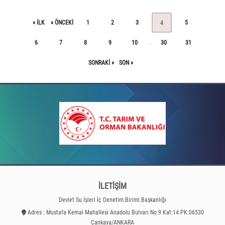
« ILK
« ÖNCEKI
1
2
3
5
4
6
7
8
9
10
30
31
...
SONRAKI »
SON »
İLETİŞİM
Devlet Su İşleri İç Denetim Birimi Başkanlığı
Adres : Mustafa Kemal Mahallesi Anadolu Bulvarı No:9 Kat:14 PK:06530
Çankaya/ANKARA