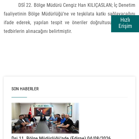
DSİ 22. Bölge Müdürü Cengiz Han KILIÇASLAN; İç Denetim
faaliyetinin Bölge Müdürlüğü’ne ve teşkilata katkı sağlayacağını
Hızlı
ifade ederek, yapılan tespit ve öneriler doğrultusunda gerekli
Erişim
tedbirlerin alınacağını
belirtmiştir.
SON HABERLER
Dsi 11. Bölge Müdürlüğü'nde (Edirne) 04/08/2026