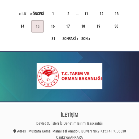
« ILK
« ÖNCEKI
1
2
11
12
13
...
14
16
17
18
19
30
...
15
31
SONRAKI »
SON »
İLETİŞİM
Devlet Su İşleri İç Denetim Birimi Başkanlığı
Adres : Mustafa Kemal Mahallesi Anadolu Bulvarı No:9 Kat:14 PK:06530
Çankaya/ANKARA