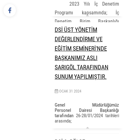
2023 Yılı İç Denetim
Programı kapsamında; İç
Denetim Birim Başkanlığı
DSİ ÜST YÖNETİM
tarafından Bilgi Teknolojileri
DEĞERLENDİRME VE
Dairesi Başkanlığı’nda
yürütülen
“Cumhurbaşkanlığı
EĞİTİM SEMİNERİ'NDE
Dijital Dönüşüm Ofisi Bilgi ve...
BAŞKANIMIZ ASLI
SARIGÖL TARAFINDAN
SUNUM YAPILMIŞTIR.
OCAK
31
2024
Genel Müdürlüğümüz
Personel Dairesi Başkanlığı
tarafından
26-28/01/2024 tarihleri
arasında;