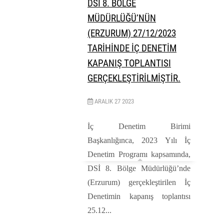
DSİ 8. BÖLGE
MÜDÜRLÜĞÜ’NÜN
(ERZURUM) 27/12/2023
TARİHİNDE İÇ DENETİM
KAPANIŞ TOPLANTISI
GERÇEKLEŞTİRİLMİŞTİR.
ARALIK
27
2023
İç Denetim Birimi
Başkanlığınca, 2023 Yılı İç
Denetim Programı kapsamında,
DSİ 8. Bölge Müdürlüğü’nde
(Erzurum) gerçekleştirilen İç
Denetimin kapanış toplantısı
25.12...