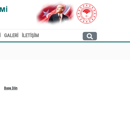
İ
GALERİ
İLETİŞİM
Başa Dön